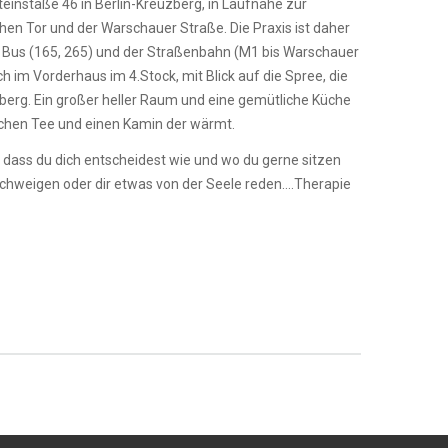
steinstaße 46 in Berlin-Kreuzberg, in Laufnähe zur
n Tor und der Warschauer Straße. Die Praxis ist daher
 Bus (165, 265) und der Straßenbahn (M1 bis Warschauer
ch im Vorderhaus im 4.Stock, mit Blick auf die Spree, die
erg. Ein großer heller Raum und eine gemütliche Küche
tlichen Tee und einen Kamin der wärmt.
, dass du dich entscheidest wie und wo du gerne sitzen
schweigen oder dir etwas von der Seele reden….Therapie