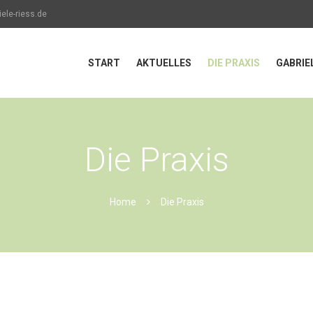
ele-riess.de
START
AKTUELLES
DIE PRAXIS
GABRIE
Die Praxis
Home
Die Praxis