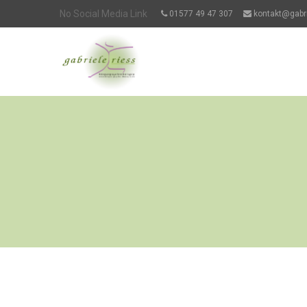
No Social Media Link
01577 49 47 307
kontakt@gabri