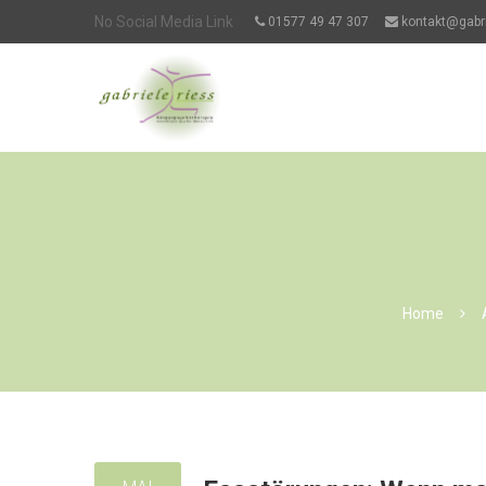
No Social Media Link
01577 49 47 307
kontakt@gabri
Home