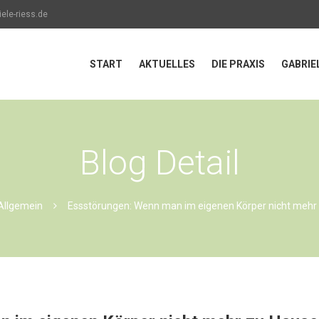
ele-riess.de
START
AKTUELLES
DIE PRAXIS
GABRIE
Blog Detail
Allgemein
Essstörungen: Wenn man im eigenen Körper nicht mehr 