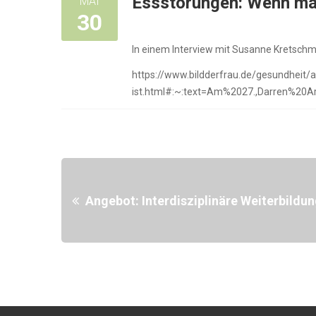
Essstörungen: Wenn man
MAI
30
In einem Interview mit Susanne Kretschma
https://www.bildderfrau.de/gesundheit
ist.html#:~:text=Am%2027.,Darren%20
Angebot: Interdisziplinäre Weiterbildu