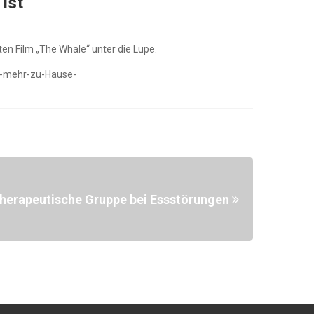
ist
en Film „The Whale“ unter die Lupe.
t-mehr-zu-Hause-
herapeutische Gruppe bei Essstörungen