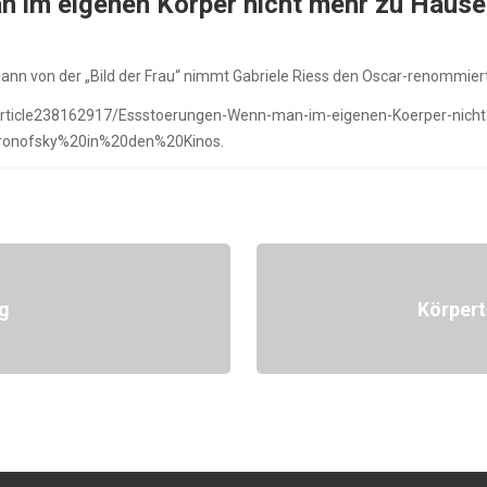
 im eigenen Körper nicht mehr zu Hause 
nn von der „Bild der Frau“ nimmt Gabriele Riess den Oscar-renommiert
/article238162917/Essstoerungen-Wenn-man-im-eigenen-Koerper-nich
Aronofsky%20in%20den%20Kinos.
ng
Körpert