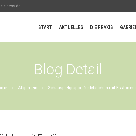
ele-riess.de
START
AKTUELLES
DIE PRAXIS
GABRIE
Blog Detail
ome
Allgemein
Schauspielgruppe für Mädchen mit Esstörun