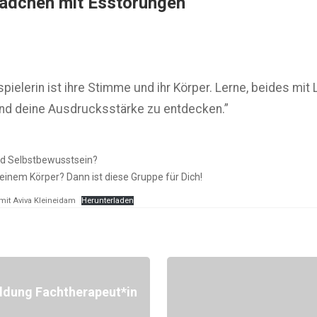
Mädchen mit Esstörungen
ielerin ist ihre Stimme und ihr Körper. Lerne, beides mit 
und deine Ausdrucksstärke zu entdecken.”
nd Selbstbewusstsein?
deinem Körper? Dann ist diese Gruppe für Dich!
 mit Aviva Kleineidam
Herunterladen
bildung Fachtherapeut*in