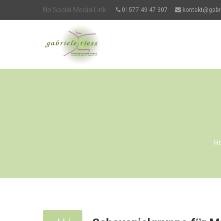
No Social Media Link
01577 49 47 307
kontakt@gabri
H